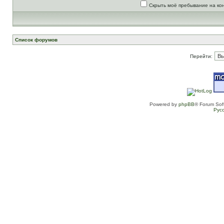
Скрыть моё пребывание на ко
Список форумов
Перейти:
Powered by
phpBB
® Forum Sof
Рус