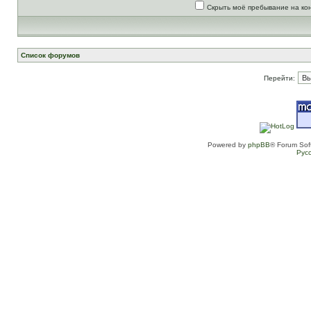
Скрыть моё пребывание на ко
Список форумов
Перейти:
Powered by
phpBB
® Forum Sof
Рус