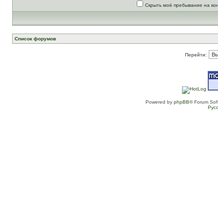
Скрыть моё пребывание на ко
Список форумов
Перейти:
Powered by
phpBB
® Forum Sof
Рус