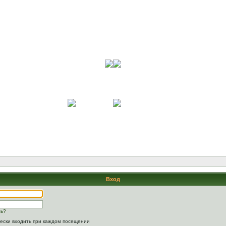
Вход
ль?
ески входить при каждом посещении