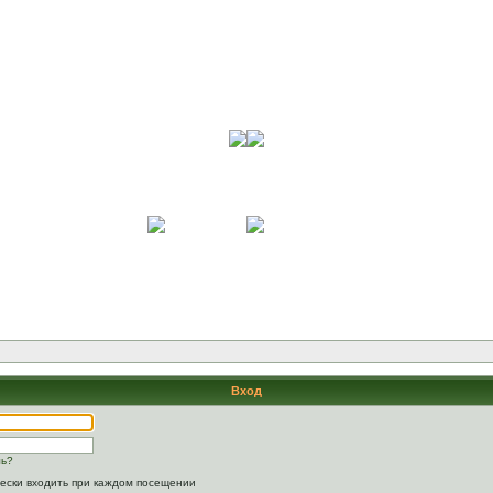
Вход
ль?
ески входить при каждом посещении