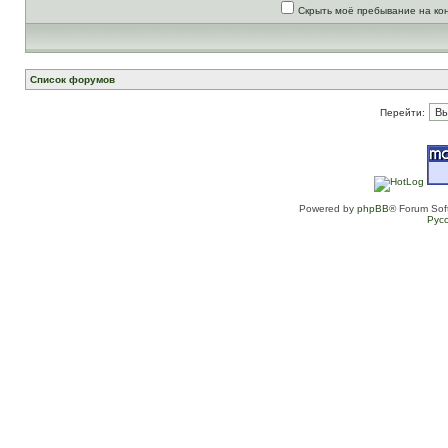
Скрыть моё пребывание на ко
Список форумов
Перейти:
Powered by
phpBB
® Forum Sof
Рус