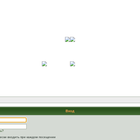
Вход
ль?
ески входить при каждом посещении