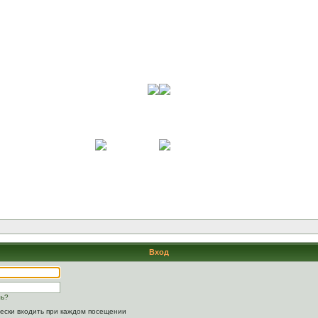
Вход
ль?
ески входить при каждом посещении