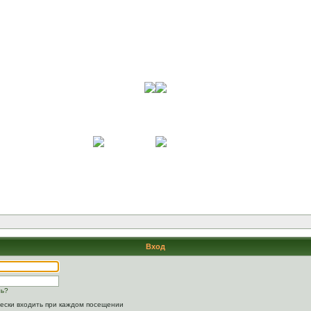
Вход
ль?
ески входить при каждом посещении