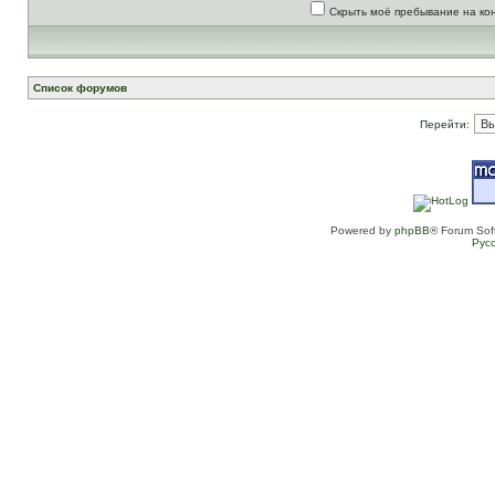
Скрыть моё пребывание на ко
Список форумов
Перейти:
Powered by
phpBB
® Forum Sof
Рус