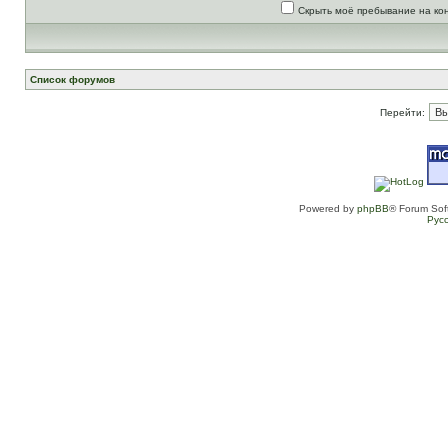
Скрыть моё пребывание на ко
Список форумов
Перейти:
Powered by
phpBB
® Forum Sof
Рус