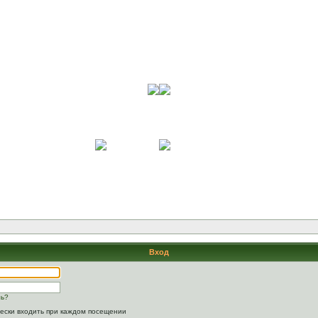
Вход
ль?
ески входить при каждом посещении