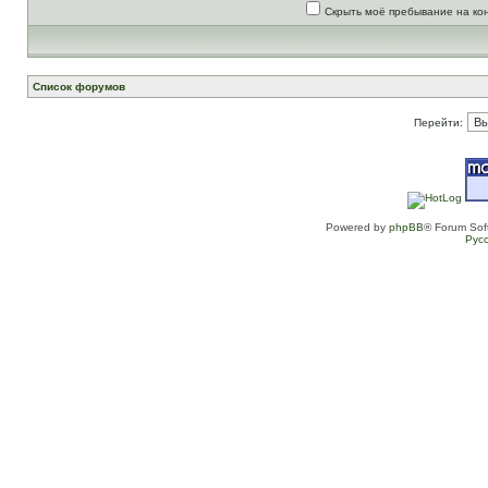
Скрыть моё пребывание на ко
Список форумов
Перейти:
Powered by
phpBB
® Forum Sof
Рус