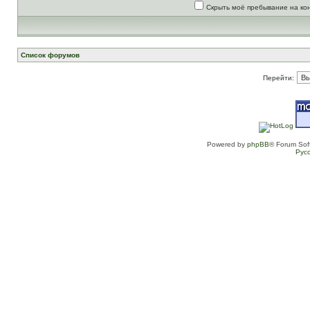
Скрыть моё пребывание на ко
Список форумов
Перейти:
Powered by
phpBB
® Forum Sof
Рус