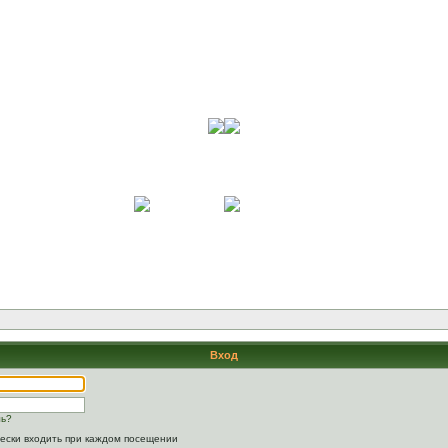
Вход
ль?
ески входить при каждом посещении