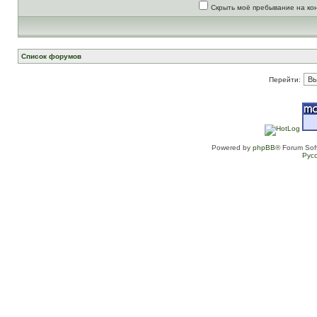
Скрыть моё пребывание на ко
Список форумов
Перейти:
Powered by
phpBB
® Forum Sof
Рус