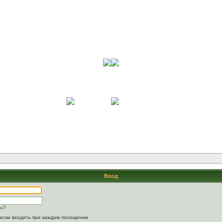
Вход
ль?
ески входить при каждом посещении