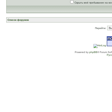
Скрыть моё пребывание на ко
Список форумов
Перейти:
Powered by
phpBB
® Forum Sof
Рус