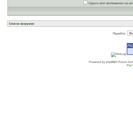
Скрыть моё пребывание на ко
Список форумов
Перейти:
Powered by
phpBB
® Forum Sof
Рус