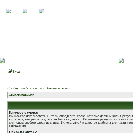
Вход
Сообщения без ответов
|
Активные темы
Список форумов
Ключевые слова:
Вы можете использовать
+
, чтобы определить слова, которые должны быть в результ
-
для слов, которых в результатах быть не должно. Вы можете разделить слова сим
для поиска любого слова из списка. Используйте
*
в качестве шаблона для частичног
совпадения.
Поиск по автору: