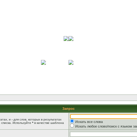
Запрос
татах, и
-
для слов, которых в результатах
Искать все слова
 списка. Используйте
*
в качестве шаблона
Искать любое слово/поиск с языком з