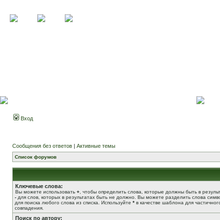
Вход
Сообщения без ответов
|
Активные темы
Список форумов
Ключевые слова:
Вы можете использовать
+
, чтобы определить слова, которые должны быть в результ
-
для слов, которых в результатах быть не должно. Вы можете разделить слова сим
для поиска любого слова из списка. Используйте
*
в качестве шаблона для частичног
совпадения.
Поиск по автору: