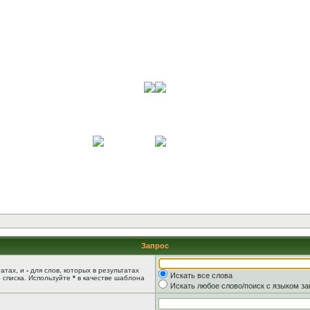
Запрос
татах, и
-
для слов, которых в результатах
Искать все слова
 списка. Используйте
*
в качестве шаблона
Искать любое слово/поиск с языком з