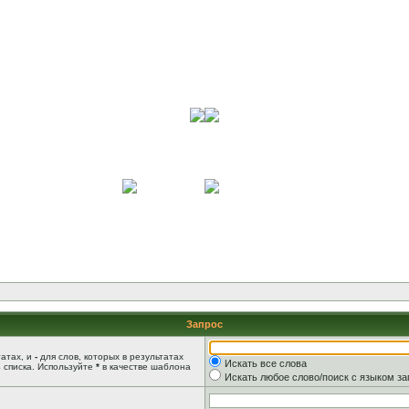
Запрос
татах, и
-
для слов, которых в результатах
Искать все слова
 списка. Используйте
*
в качестве шаблона
Искать любое слово/поиск с языком з