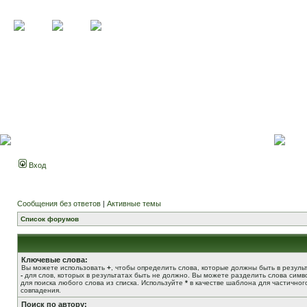
Вход
Сообщения без ответов
|
Активные темы
Список форумов
Ключевые слова:
Вы можете использовать
+
, чтобы определить слова, которые должны быть в результ
-
для слов, которых в результатах быть не должно. Вы можете разделить слова сим
для поиска любого слова из списка. Используйте
*
в качестве шаблона для частичног
совпадения.
Поиск по автору: