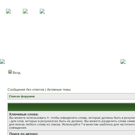
Вход
Сообщения без ответов
|
Активные темы
Список форумов
Ключевые слова:
Вы можете использовать
+
, чтобы определить слова, которые должны быть в результ
-
для слов, которых в результатах быть не должно. Вы можете разделить слова сим
для поиска любого слова из списка. Используйте
*
в качестве шаблона для частичног
совпадения.
Поиск по автору: