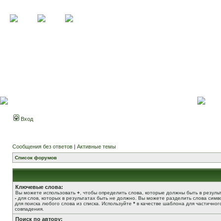
Вход
Сообщения без ответов
|
Активные темы
Список форумов
Ключевые слова:
Вы можете использовать
+
, чтобы определить слова, которые должны быть в результ
-
для слов, которых в результатах быть не должно. Вы можете разделить слова сим
для поиска любого слова из списка. Используйте
*
в качестве шаблона для частичног
совпадения.
Поиск по автору: