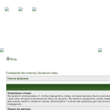
Вход
Сообщения без ответов
|
Активные темы
Список форумов
Ключевые слова:
Вы можете использовать
+
, чтобы определить слова, которые должны быть в результ
-
для слов, которых в результатах быть не должно. Вы можете разделить слова сим
для поиска любого слова из списка. Используйте
*
в качестве шаблона для частичног
совпадения.
Поиск по автору: