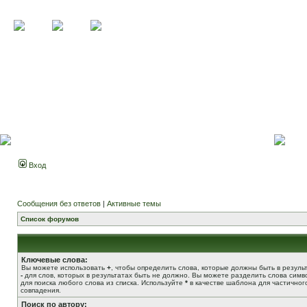
Вход
Сообщения без ответов
|
Активные темы
Список форумов
Ключевые слова:
Вы можете использовать
+
, чтобы определить слова, которые должны быть в результ
-
для слов, которых в результатах быть не должно. Вы можете разделить слова сим
для поиска любого слова из списка. Используйте
*
в качестве шаблона для частичног
совпадения.
Поиск по автору: