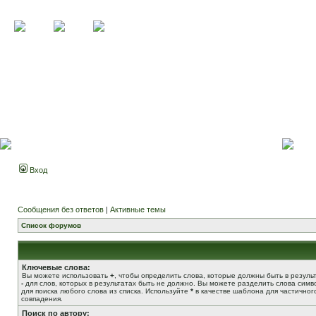
Вход
Сообщения без ответов
|
Активные темы
Список форумов
Ключевые слова:
Вы можете использовать
+
, чтобы определить слова, которые должны быть в результ
-
для слов, которых в результатах быть не должно. Вы можете разделить слова сим
для поиска любого слова из списка. Используйте
*
в качестве шаблона для частичног
совпадения.
Поиск по автору: