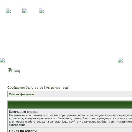
Вход
Сообщения без ответов
|
Активные темы
Список форумов
Ключевые слова:
Вы можете использовать
+
, чтобы определить слова, которые должны быть в результ
-
для слов, которых в результатах быть не должно. Вы можете разделить слова сим
для поиска любого слова из списка. Используйте
*
в качестве шаблона для частичног
совпадения.
Поиск по автору: