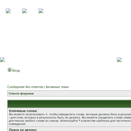
Вход
Сообщения без ответов
|
Активные темы
Список форумов
Ключевые слова:
Вы можете использовать
+
, чтобы определить слова, которые должны быть в результ
-
для слов, которых в результатах быть не должно. Вы можете разделить слова сим
для поиска любого слова из списка. Используйте
*
в качестве шаблона для частичног
совпадения.
Поиск по автору: