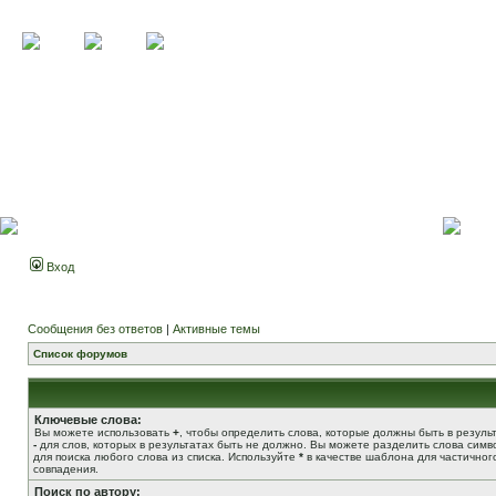
Вход
Сообщения без ответов
|
Активные темы
Список форумов
Ключевые слова:
Вы можете использовать
+
, чтобы определить слова, которые должны быть в результ
-
для слов, которых в результатах быть не должно. Вы можете разделить слова сим
для поиска любого слова из списка. Используйте
*
в качестве шаблона для частичног
совпадения.
Поиск по автору: