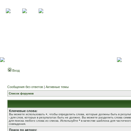
Вход
Сообщения без ответов
|
Активные темы
Список форумов
Ключевые слова:
Вы можете использовать
+
, чтобы определить слова, которые должны быть в результ
-
для слов, которых в результатах быть не должно. Вы можете разделить слова сим
для поиска любого слова из списка. Используйте
*
в качестве шаблона для частичног
совпадения.
Поиск по автору: