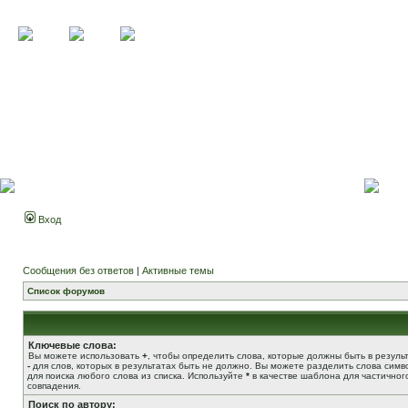
Вход
Сообщения без ответов
|
Активные темы
Список форумов
Ключевые слова:
Вы можете использовать
+
, чтобы определить слова, которые должны быть в результ
-
для слов, которых в результатах быть не должно. Вы можете разделить слова сим
для поиска любого слова из списка. Используйте
*
в качестве шаблона для частичног
совпадения.
Поиск по автору: