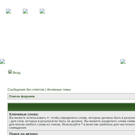
Вход
Сообщения без ответов
|
Активные темы
Список форумов
Ключевые слова:
Вы можете использовать
+
, чтобы определить слова, которые должны быть в результ
-
для слов, которых в результатах быть не должно. Вы можете разделить слова сим
для поиска любого слова из списка. Используйте
*
в качестве шаблона для частичног
совпадения.
Поиск по автору: