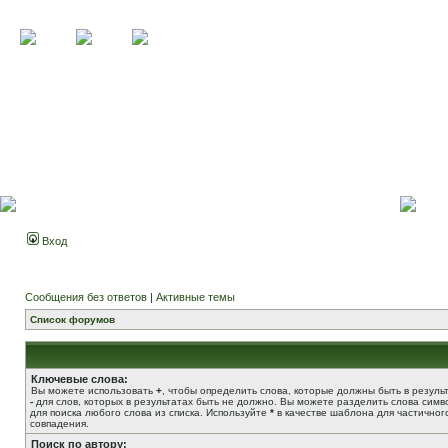
Вход
Сообщения без ответов
|
Активные темы
Список форумов
Ключевые слова:
Вы можете использовать
+
, чтобы определить слова, которые должны быть в результ
-
для слов, которых в результатах быть не должно. Вы можете разделить слова сим
для поиска любого слова из списка. Используйте
*
в качестве шаблона для частичног
совпадения.
Поиск по автору: