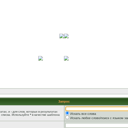
Запрос
татах, и
-
для слов, которых в результатах
Искать все слова
 списка. Используйте
*
в качестве шаблона
Искать любое слово/поиск с языком з