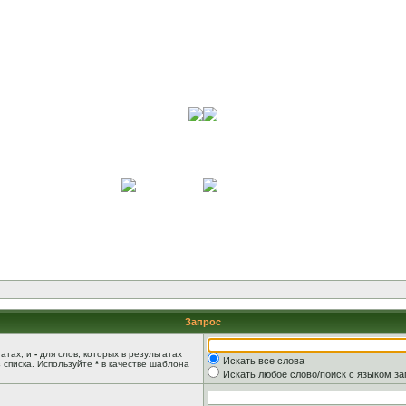
Запрос
татах, и
-
для слов, которых в результатах
Искать все слова
 списка. Используйте
*
в качестве шаблона
Искать любое слово/поиск с языком з