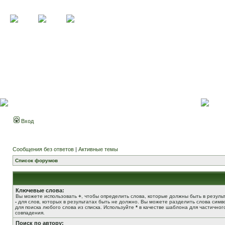
Вход
Сообщения без ответов
|
Активные темы
Список форумов
Ключевые слова:
Вы можете использовать
+
, чтобы определить слова, которые должны быть в результ
-
для слов, которых в результатах быть не должно. Вы можете разделить слова сим
для поиска любого слова из списка. Используйте
*
в качестве шаблона для частичног
совпадения.
Поиск по автору: