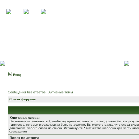
Вход
Сообщения без ответов
|
Активные темы
Список форумов
Ключевые слова:
Вы можете использовать
+
, чтобы определить слова, которые должны быть в результ
-
для слов, которых в результатах быть не должно. Вы можете разделить слова сим
для поиска любого слова из списка. Используйте
*
в качестве шаблона для частичног
совпадения.
Поиск по автору: