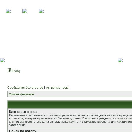
Вход
Сообщения без ответов
|
Активные темы
Список форумов
Ключевые слова:
Вы можете использовать
+
, чтобы определить слова, которые должны быть в результ
-
для слов, которых в результатах быть не должно. Вы можете разделить слова сим
для поиска любого слова из списка. Используйте
*
в качестве шаблона для частичног
совпадения.
Поиск по автору: