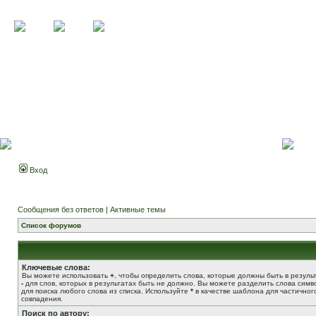
Вход
Сообщения без ответов
|
Активные темы
Список форумов
Ключевые слова:
Вы можете использовать
+
, чтобы определить слова, которые должны быть в результ
-
для слов, которых в результатах быть не должно. Вы можете разделить слова сим
для поиска любого слова из списка. Используйте
*
в качестве шаблона для частичног
совпадения.
Поиск по автору: