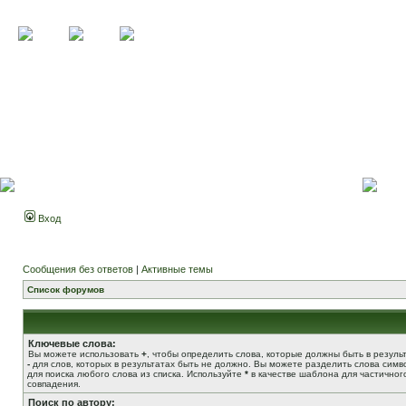
Вход
Сообщения без ответов
|
Активные темы
Список форумов
Ключевые слова:
Вы можете использовать
+
, чтобы определить слова, которые должны быть в результ
-
для слов, которых в результатах быть не должно. Вы можете разделить слова сим
для поиска любого слова из списка. Используйте
*
в качестве шаблона для частичног
совпадения.
Поиск по автору: