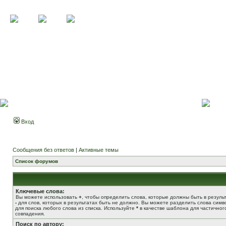
Вход
Сообщения без ответов
|
Активные темы
Список форумов
Ключевые слова:
Вы можете использовать
+
, чтобы определить слова, которые должны быть в результ
-
для слов, которых в результатах быть не должно. Вы можете разделить слова сим
для поиска любого слова из списка. Используйте
*
в качестве шаблона для частичног
совпадения.
Поиск по автору: