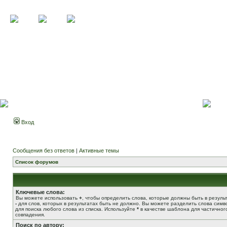
Вход
Сообщения без ответов
|
Активные темы
Список форумов
Ключевые слова:
Вы можете использовать
+
, чтобы определить слова, которые должны быть в результ
-
для слов, которых в результатах быть не должно. Вы можете разделить слова сим
для поиска любого слова из списка. Используйте
*
в качестве шаблона для частичног
совпадения.
Поиск по автору: