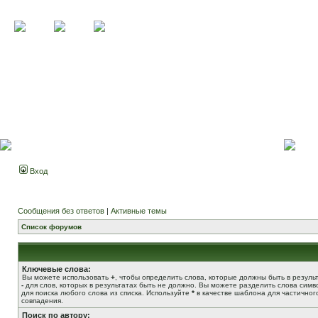
Вход
Сообщения без ответов
|
Активные темы
Список форумов
Ключевые слова:
Вы можете использовать
+
, чтобы определить слова, которые должны быть в результ
-
для слов, которых в результатах быть не должно. Вы можете разделить слова сим
для поиска любого слова из списка. Используйте
*
в качестве шаблона для частичног
совпадения.
Поиск по автору: