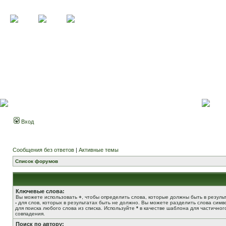
Вход
Сообщения без ответов
|
Активные темы
Список форумов
Ключевые слова:
Вы можете использовать
+
, чтобы определить слова, которые должны быть в результ
-
для слов, которых в результатах быть не должно. Вы можете разделить слова сим
для поиска любого слова из списка. Используйте
*
в качестве шаблона для частичног
совпадения.
Поиск по автору: