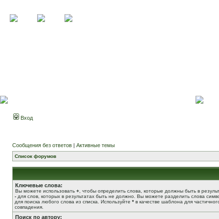
Вход
Сообщения без ответов
|
Активные темы
Список форумов
Ключевые слова:
Вы можете использовать
+
, чтобы определить слова, которые должны быть в результ
-
для слов, которых в результатах быть не должно. Вы можете разделить слова сим
для поиска любого слова из списка. Используйте
*
в качестве шаблона для частичног
совпадения.
Поиск по автору: