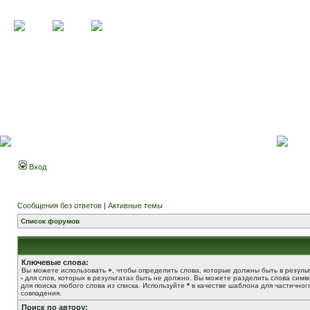
Вход
Сообщения без ответов
|
Активные темы
Список форумов
Ключевые слова:
Вы можете использовать
+
, чтобы определить слова, которые должны быть в результ
-
для слов, которых в результатах быть не должно. Вы можете разделить слова сим
для поиска любого слова из списка. Используйте
*
в качестве шаблона для частичног
совпадения.
Поиск по автору: